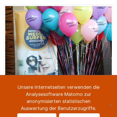
Veröffentlicht in
Neuigkeiten
,
Presse
Unsere Internetseiten verwenden die
Analysesoftware Matomo zur
anonymisierten statistischen
Auswertung der Benutzerzugriffe.