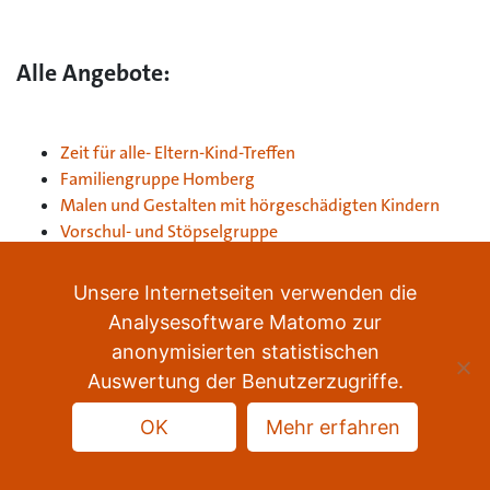
Alle Angebote:
Zeit für alle- Eltern-Kind-Treffen
Familiengruppe Homberg
Malen und Gestalten mit hörgeschädigten Kindern
Vorschul- und Stöpselgruppe
Unterstützende Gebärden in der Kindertagesstätte
Outdoorgruppe
Unsere Internetseiten verwenden die
Analysesoftware Matomo zur
anonymisierten statistischen
Auswertung der Benutzerzugriffe.
OK
Mehr erfahren
Datenschutz
Impressum
Sitemap
nach oben