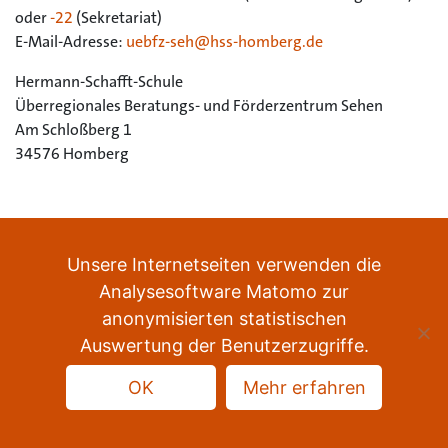
oder
-22
(Sekretariat)
E-Mail-Adresse:
uebfz-seh@hss-homberg.de
Hermann-Schafft-Schule
Überregionales Beratungs- und Förderzentrum Sehen
Am Schloßberg 1
34576 Homberg
Unsere Internetseiten verwenden die
Analysesoftware Matomo zur
anonymisierten statistischen
Datenschutz
Impressum
Sitemap
Auswertung der Benutzerzugriffe.
nach oben
OK
Mehr erfahren