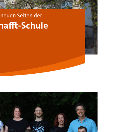
neuen Seiten der
afft-Schule