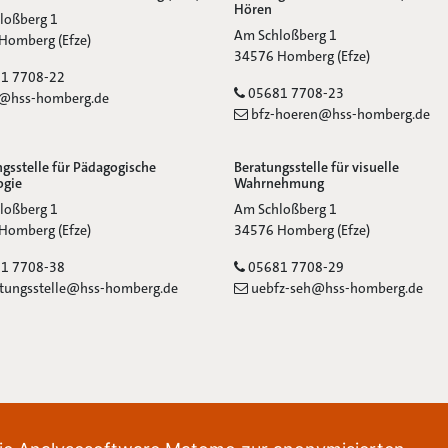
Hören
:
loßberg 1
Adresse:
Am Schloßberg 1
Homberg (Efze)
Ort:
34576 Homberg (Efze)
:
1 7708-22
Telefon:
05681 7708-23
@hss-homberg.de
E-Mail:
bfz-hoeren@hss-homberg.de
gsstelle für Pädagogische
Beratungsstelle für visuelle
ogie
Wahrnehmung
:
Adresse:
loßberg 1
Am Schloßberg 1
Ort:
Homberg (Efze)
34576 Homberg (Efze)
:
Telefon:
1 7708-38
05681 7708-29
E-Mail:
tungsstelle@hss-homberg.de
uebfz-seh@hss-homberg.de