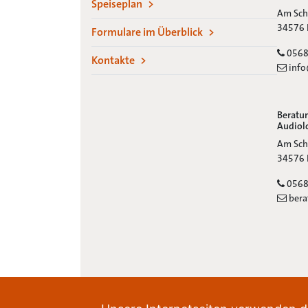
Speiseplan
Adresse
Am Sch
Ort:
34576 
Formulare im Überblick
Telefon
0568
Kontakte
E-Mail:
info
Beratun
Audiol
Adresse
Am Sch
Ort:
34576 
Telefon
0568
E-Mail:
bera