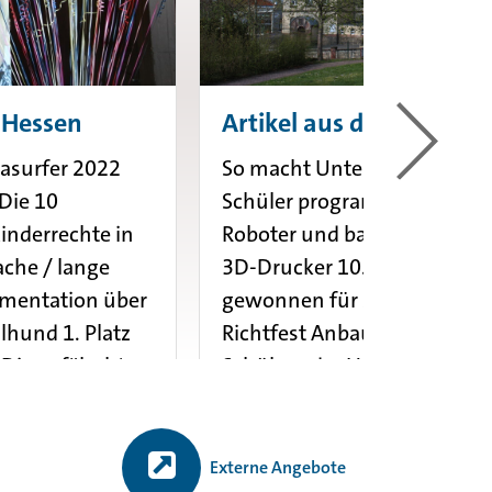
 Hessen
Artikel aus der HNA
iasurfer 2022
So macht Unterricht Spaß:
Die 10
Schüler programmieren
inderrechte in
Roboter und bauen mit dem
che / lange
3D-Drucker 10.000 Euro
mentation über
gewonnen für Makerspace
ulhund 1. Platz
Richtfest Anbau HSS Film vo
Die gefälschten
Schülern der Hermann-
Schafft-Schule erhält...
mehr erfahren
Externe Angebote