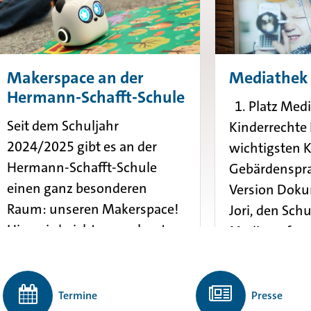
Makerspace an der
Mediathek
Hermann-Schafft-Schule
1. Platz Med
Seit dem Schuljahr
Kinderrechte 
2024/2025 gibt es an der
wichtigsten K
Hermann-Schafft-Schule
Gebärdenspra
einen ganz besonderen
Version Doku
Raum: unseren Makerspace!
Jori, den Sch
Hier wird nicht nur gelernt,
Mediasurfer „
sondern gebaut,
N...
programmiert, getüftelt,
mehr erfahren
ausprobiert �...
Termine
Presse