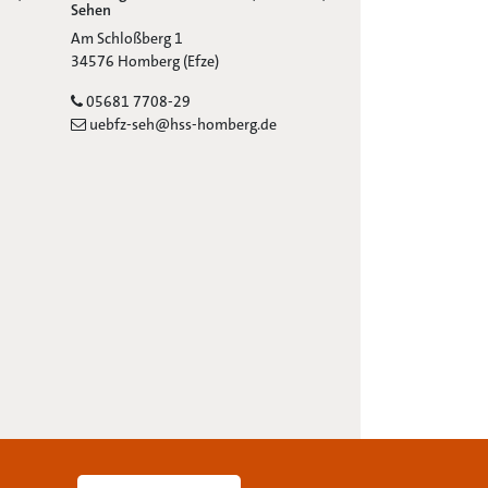
Sehen
Adresse:
Am Schloßberg 1
Ort:
34576 Homberg (Efze)
Telefon:
05681 7708-29
E-Mail:
uebfz-seh@hss-homberg.de