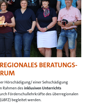
RREGIONALES BERATUNGS-
TRUM
iner Hörschädigung/ einer Sehschädigung
 im Rahmen des
inklusiven Unterrichts
urch Förderschullehrkräfte des überregionalen
(üBFZ) begleitet werden.