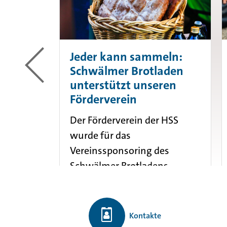
Jeder kann sammeln:
es
Schwälmer Brotladen
unterstützt unseren
Förderverein
reitag in
Der Förderverein der HSS
use gibt
wurde für das
gesundes
Vereinssponsoring des
. Ein
Schwälmer Brotladens
g, um mit
ausgewählt – eine tolle
Gelegenheit, unsere Schule
zu unterstützen! So
Kontakte
funktioniert es: Vom