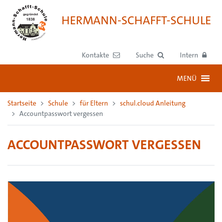
HERMANN-SCHAFFT-SCHULE
Kontakte
Suche
Intern
MENÜ
Startseite
Schule
für Eltern
schul.cloud Anleitung
Accountpasswort vergessen
ACCOUNTPASSWORT VERGESSEN
Video-
Player